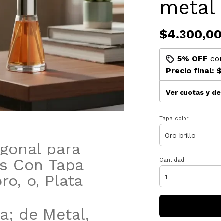
metal 
$4.300,0
5% OFF
co
Precio final:
$
Ver cuotas y d
Tapa color
gonal para
os Con Tapa
Cantidad
ro, o, Plata
pa; de Metal,