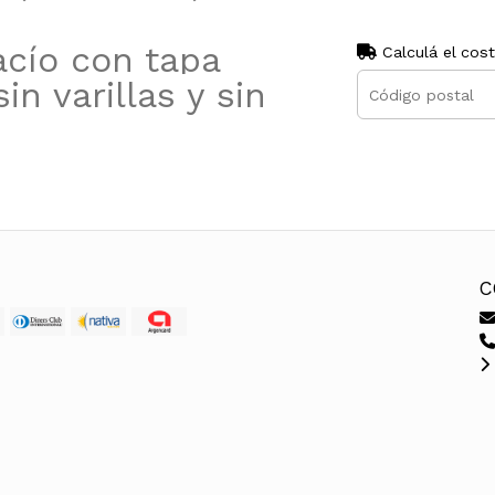
acío con tapa
Calculá el cos
in varillas y sin
C