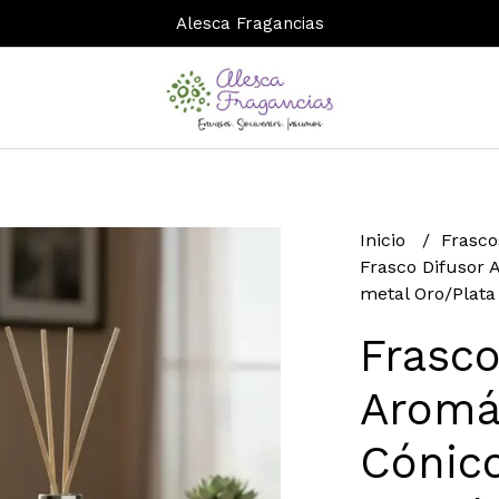
Alesca Fragancias
Inicio
Frasco
Frasco Difusor 
metal Oro/Plata 
Frasco
Aromát
Cónic