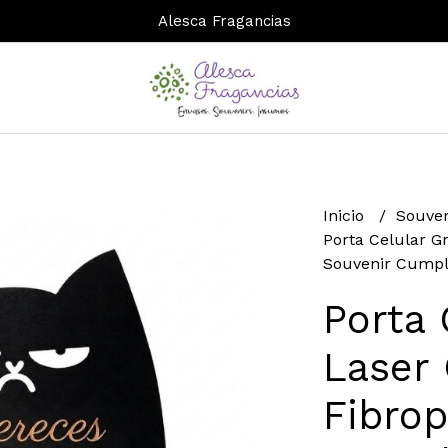
Alesca Fragancias
Inicio
Souven
Porta Celular G
Souvenir Cump
Porta 
Laser
Fibrop