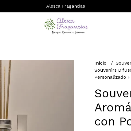
Alesca Fragancias
Inicio
Souven
Souvenirs Difuso
Personalizado F
Souven
Aromát
con Po