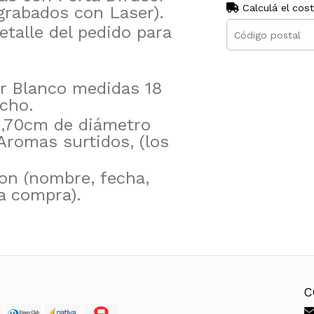
Calculá el cos
(grabados con Laser).
talle del pedido para
or Blanco medidas 18
cho.
2,70cm de diámetro
Aromas surtidos, (los
con (nombre, fecha,
la compra).
C