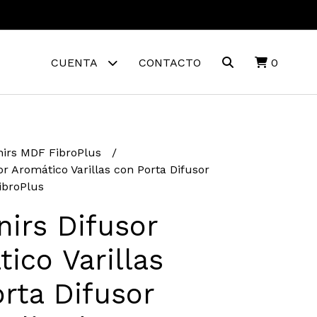
CUENTA
CONTACTO
0
irs MDF FibroPlus
r Aromático Varillas con Porta Difusor
ibroPlus
irs Difusor
ico Varillas
rta Difusor