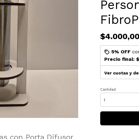
Person
FibroP
$4.000,0
5% OFF
co
Precio final:
$
Ver cuotas y d
Cantidad
las con Porta Difusor